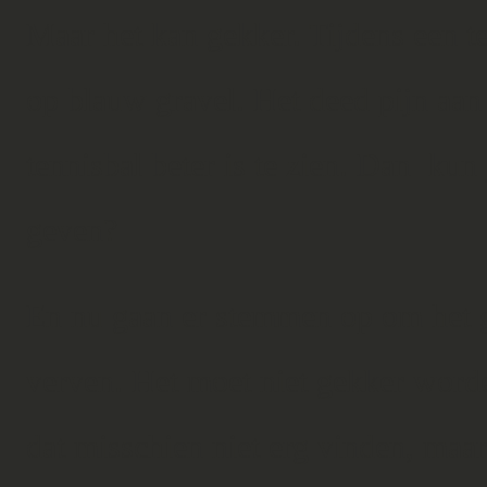
Maar het kan gekker. Tijdens een t
op blauw gravel. Het deed pijn aan
tennisbal beter is te zien. Dan kun 
geven?
En nu gaan er stemmen op om het g
verven. Het moet niet gekker word
dat misschien niet erg vinden, maa