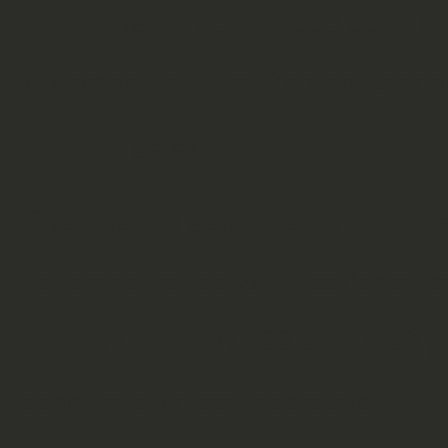
een beetje het schaamrood op de k
Munchen die Arjen Robben zo nodig
geel te ergeren.
Over kleuren gesproken. Wat is daar
het strand van de 2
Maasvlakte hee
e
kunstwerk, dat 37.500 euro heeft g
denkt er blijkbaar anders over.