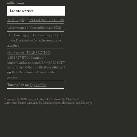
« apr
jun »
Laatste reacties
MU88_py6
op
IN FLANDERS FIELDS
Wesleywam
op
Vooruitblik naar 2026
Doc Bowling
op
Doc Bowling and His
Blues Professors – Sing the americana
songbag
Notification- TRANSACTION
1.561727 BTC. Continue >
https://yandex.com/poll/5JjqQt7R61CTYdYVd17t6p?
hs=a0f7a6c684b53d530ea9cc2e9b0ea84e&
op
Kris Delmhorst – Ghosts in the
garden
TommyRon
op
Tijdstraffen
Copyright © 2026
Gerritschinkel.nl
· Powered by
WordPress
Lightword Theme
translated by
Manoniempje
,
Horizonica
and
Siteways