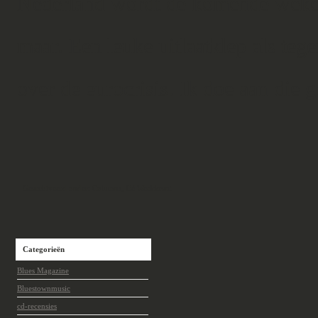
Nederland wordt de komende weken
maar. Een leuke uitlaatklep als teg
over de eurocrisis. Ik doe aan die 
Gearchiveerd onder:
Columns
,
Dé Weekkrant
Categorieën
Blues Magazine
Bluestownmusic
cd-recensies