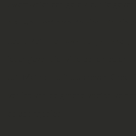
zwemwater een gele kleur te geven
blauwe lucht beter te zien. En die 
gebruiken. Een zwart biljartlaken, i
ieder geval die witte ballen beter.
zat. Met de spuitbus erover. Groe
verlies van de groene voetbalvelde
op sportgebied.