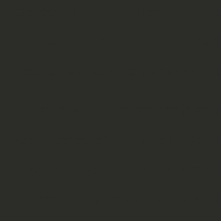
daar echt niet bij aankomen. Die ver
clubs ook nodig zijn om de shirts 
toeschouwer ook niet gemakkelijker 
En dat terwijl ik net een beetje ge
voetbalschoenen. Ik zag onlangs zel
zilveren schoen. Of hij is kleurenb
bij hem. Het wachten is op de KNZ