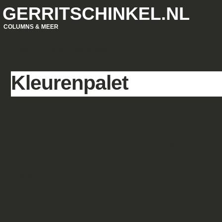
GERRITSCHINKEL.NL
COLUMNS & MEER
HOME
WIE IS GERRIT SCHINKEL
Kleurenpalet
Toen ik er tijdens de prachtige Pink
het mij op dat de Oranjegekte nog n
daar een huis dat versierd was met 
maken met de teleurstellende oefen