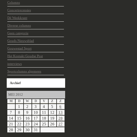
Columns
Concertrecensies
Dé Weekkrant
Diverse columns
Geen categorie
Gouds Nieuwsblad
Gouwestad Sport
Het Kontakt Goudse Post
interviews
Sportcolumns algemeen
Archief
MEI 2012
M
D
W
D
V
Z
Z
1
2
3
4
5
6
7
8
9
10
11
12
13
14
15
16
17
18
19
20
21
22
23
24
25
26
27
28
29
30
31